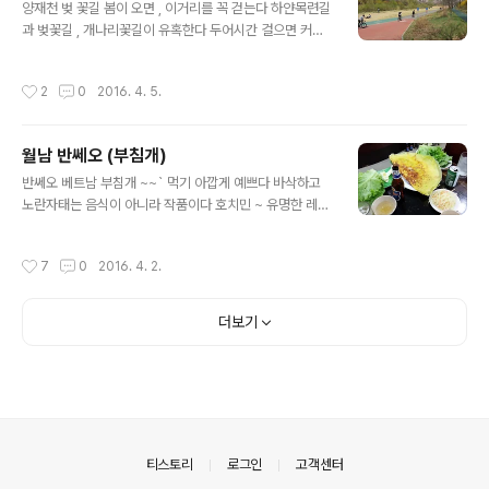
술이다 자기인생을 사랑하는 사람은, 우연히 나에게로 찿
양재천 벚 꽃길 봄이 오면 , 이거리를 꼭 걷는다 하얀목련길
아온다 . 행운과 행복이 별것인가 !!!!!!! 행복한 성공을 이룬
과 벚꽃길 , 개나리꽃길이 유혹한다 두어시간 걸으면 커피
사람들은 사람의 마음을 훔치는 특별한 DNA 가 있다 물과
가 생각난다 손잡는 연인들 , 한가하게 ~ 식구끼리 나온 사
소금의 맛있는인생
람 사람이 많지 않아서 좋다 .. 이런 꽃길엔 사람이 모이기
작성시간
2
0
2016. 4. 5.
마련이지요 오월엔 커다란 잉어가 ~ 떼지어 올라 오고 예
전엔 허허벌판 ~ 비싼아파트로 가득차고 , 옛친구 떠나고
없네요 양재시민의 숲에서 부터 시작된 봄의 향연에 ~ ~
월남 반쎄오 (부침개)
기다리는 사람없어도 거닐다 보면 , 옛 추억이 나겠지요 물
글 내용
과소금의 맛있는인생
반쎄오 베트남 부침개 ~~` 먹기 아깝게 예쁘다 바삭하고
노란자태는 음식이 아니라 작품이다 호치민 ~ 유명한 레스
토랑에서 만났다 한여름밤의 꿈 ^ ^ 시원한 맥주와 함께 먹
어본다 쌀가루 , 녹두 ,달걀 ,식용유 , ~ 후추 , 잔파 ,숙주 ,
작성시간
7
0
2016. 4. 2.
새우 ,설탕 , 소금 간하고 아시안피자같은 반쎄오 ~ 바싹 바
싹 새콤달콤한 소스와 함께 곁들여 뜨겁게 먹는다 췩 ~ 오
~ ^ ^ ** 물과 소금의 맛있는인생
더보기
의안내
티스토리
로그인
고객센터