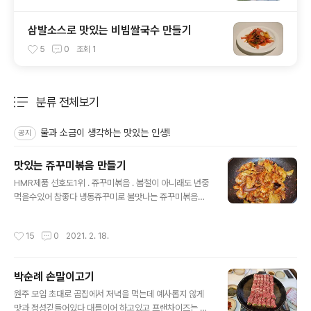
삼발소스로 맛있는 비빔쌀국수 만들기
5
0
조회
1
분류 전체보기
주요 글 목록
물과 소금이 생각하는 맛있는 인생!
공지
맛있는 쥬꾸미볶음 만들기
글 내용
HMR제품 선호도1위 . 쥬꾸미볶음 . 봄철이 아니래도 년중
먹을수있어 참좋다 냉동쥬꾸미로 불맛나는 쥬꾸미볶음을
하고자한다 . 그래도 최고는 봄철의 생쮸꾸미 샤브샤브를
이길수는 없다 냉동쥬꾸미는 찬물에 40~50분 정도 담궈
작성시간
15
0
2021. 2. 18.
야 바다의 비릿한 냄새와 염이 탈수된다 소스공장경영 30
여년 쉽지않은 세월, 한번 하면 제대로 깊이하는 AB형 스
타일 , 원당 솔향기 , 양평 돗가비 불쭈꾸미 쇼핑몰 하남쮸
박순례 손말이고기
꾸미등 소문나고 돈버는 점포 돌아보고 , 유튜브 10편 관찰
글 내용
하며 공부도 하였다 국내산은 겨울철에는 없다고 보는것이
원주 모임 초대로 곰집에서 저녁을 먹는데 예사롭지 않게
좋으며 , 시중에는 베트남산이 주력이다 50분 찬물에 탈염
맛과 정성긷들어있다 대를이어 하고있고 프랜차이즈는 하