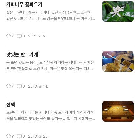
커피나무 꽃피우기
시대 딱 ~~ 한제품이 뛰어난 색감 , 맛 , 매콤한 제품이 눈
글 내용
에 들어왔으나 얘기하기는 곤란하네요 휴일날 봉사하는 마
꽃을 피운다는것은 사랑이다. 몇년을 정성들여도 조용히
음으로 눈에 보이는 재료로 가족들에게 봉사 ~~ 재료가 발
있던 아라비카 커피나무도 감동을 받았나보다 봄 여름 가
전하여 엄청편해졌다. 유럽박람회에 가고싶은 충동이 샘솓
을 보내고 겨울에 하얀님이 오신것은 미안한 생각이 들었
았다 매년 마드리드 치브스에 참여하는데 ~~ 코로나 땜시
나 보다 여름엔 5일, 봄엔6일 ,가을에 7일 , 겨울에 10일
작성시간
7
0
2021. 2. 6.
조용히 ~~ 음식은 예술이라 자주..
마다 물주고 , 3개월에 한번씩 영양제 ~ 3년에 분갈이 해
주니 , 고맙다는 인사를 한다 아침에는 우리애기들 잘잤지
요 , 퇴근하고는 별일 없지 인사를 한다 아라비카 커피나무
맛있는 만두가계
도 살이있는 고귀한 생명이다 하햔 천사님이 베란다 햇빛
글 내용
을 보고 인사를 한다 , 감사합니다 ~ 주인님 양재동 농수산
눈 뜨면 맛있는 음식 , 요리천국 애기하는 시대 `~~~ 예전
물 꽃시장에서 3년간 꽃이 없어 , 유기비료 가을부터 매월1
엔 천박한 문화로 보았으나 , 지금은 맛집 요란떠는 티비세
회 보약을 정성껃 물에 회석해주니 감사의 인사를 받으니
상이지요 헌데 눈에 들어오는 것이 있읍니다 북촌 손만두 ,
기뿐마음이다 식품회사 CEO로 삶의터전에서 일하듯 , 나
전주한옥마을 만두 , 이태원의 쟈니덤블링 ~ ~ 힘들어도
작성시간
7
0
2018. 8. 14.
무에게도 순수한 정성으로 사랑을 ..
돈은 벌겠읍니다 음식도 예술입니다 물과 소금의 맛있는
인생
선택
글 내용
오랜만에 하지데이를 합니다 가족 모두참여하여 각자의 의
견을 발표하고 맛있는 음식도 즐기는 날 입니다 사회자는
돌아가면서 아버지 어머니 자녀 ~ 다음에 올 식구 사회자
가 하지데이 하기전 주제를 설정하면 각자 준비하였다가
작성시간
9
0
2018. 3. 20.
개인의 의견을 발표합니다 부모와 자녀간에도 반말을 하면