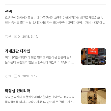
안됨니다 토의한 내용을 결론을 내리지 않아요 자기 생각
이나 의견을 자유롭게 토의하는 것입니다 60여년 살면서
선택
가장 잘한것은 하지데이를 한것이라 말할수 있읍니다 서로
글 내용
이해한다는 것은 서로간의 관계뿐 아니라 우리의 삶에서
오랜만에 하지데이를 합니다 가족구성원 모두참여하여 각자의 의견을 발표하고 맛
매우 중요하다는 사실입니다 사랑해도 하나되기 어렵지만
있는 음식도 즐기는 날 입니다 사회자는 돌아가면서 아버지 어머니 자녀 ~ 다음에 올
이해하면 쉽게 하나가 될수 있다고 생각합니다 우리는 이
식구 사회자가 하지데이 하기전 주제를 설정하면 각자 준비하였다가 개인의 의견을
해되지 않는 사람 때문에 너무나 많은 에너지를 소모하고
발표합니다 부모와 자녀간에도 반말을 하면 안됨니다 토의한 내용을 결론을 내리지
작성시간
9
0
2018. 3. 19.
있읍니다 첫번째 ~ 막내아드님 의견입니다 발표는 5분을
않아요 각자의 생각이나 의견을 자유롭게 토의하는 것입니다 지금까지 60여년 살면
넘..
서 가장 잘한것은 하지데이를 한것이라 말할수 있읍니다 서로 이해한다는 것은 서로
간의 관계뿐 아니라 우리의 삶에서 매우 중요하다는 사실입니다 사랑해도 하나되기
가게간판 디자인
어렵지만 이해하면 쉽게 하나가 될수 있다고 생각합니다 우리는 이해되지 않는 사람
글 내용
때문에 너무나 많은 에너지를 소모하고 있읍니다 첫번째는 막내아드님 의견입니다
여러나라를 여행하다 보면 멋지고 아름다운 간판이 눈에
발..
들어온다 브랜드의 힘을 느낄수있다 예전에 마케팅세미나
에서 미래의 시장은 브랜드가치 창출과 디자인 이다 브랜
드의 역사가 보인다 밤에 보아도 또렸하고 힘이보인다 지
작성시간
3
0
2018. 3. 17.
나다 사람들이 많아서 멈추고 한컷 ~ 인천공항 식당가에서
* 재미있는 컨셉 * 이다 역사는 하루아침에 이루어지지 않
는다 상표와 디자인이 말을한다 신선식품으로 성공한 브랜
화장실 인테리어
드 CVS 한때 30년 앞섰다는 유통업 ~ 현장을 보니 우리
글 내용
더배워야겠네요 단일품목인데 저녁 대기30분 ~ 결국 먹지
성공은 감사의 표현회수에 비례한다는 말이있다 동경의 식
는 못하구 , 손님 많네요 간판글씨 힘이 넘침니다 보이는 대
품박람회를 마치고 고속기차로 1시간거리 쭈구바 ~ 가스
로 점포의 간판이나 디자인이 멋진회사는 사업을 잘하고
미스토아뒷편에 자리잡은 자그마한 이지까야 요리집에 도