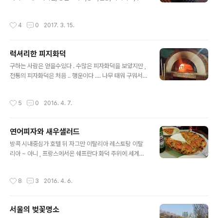
러져있다 태안반도 , 서산 , 홍성지역을 여행한다면 둘러볼
쉬레몬,발사믹식초 신선한 과일은 효소가 많아 건강에 최
만한 유산을 무료로 볼수있다 가끔은 젊은가족들이 마차를
고 여름에는 수박을 사용해도좋다 소스는 새콤달콤하고 감
작성시간
4
0
2017. 3. 15.
타고 한바퀴도는 재미도 느끼고있다 서해의 ..
칠맛은 발사믹소를 살짝뿌려주면 더욱좋다 카페마마스 리
코타치즈 샐러드를 연상하며 샐러드작품을 만들어보았다
ㅎㅎ 음식도 예술입니다 맛있는 인생 ~~
럭셔리한 피지화덕
글 내용
구하는 사람은 얻을수있다 . 수많은 피자화덕을 보았지만 ,
전통의 피자화덕은 처음 .. 행운이다 .... 나무 태워 구워서
그런지 , 생각 보다 럭셔리하다 이런 화덕하나 있음 , 나도
쉐프하겠는데 ~ ^ ^ 화력이 엄청센듯 하다 이화덕이 이탈
작성시간
5
0
2016. 4. 7.
리아 전통의 수제화덕이란다 난도 바싹한고 ~ 부드러운 촉
감이 고급스럽다 이정도면 프로쉐프인정~ ^ ^ 한국에서 접
하지 못한 화덕과 럭셔리피자 한가지라도 잘하면 이것이
연어피자와 새우샐러드
명품이다 점포주인은 프랑스인이고 이탈리아가서 공부한 ,
글 내용
요리 철학자수준이다 어찌나 잘 생겼는지 ~ 여자손님들이
방콕 시내중심가 호텔 뒤 자그만 이탈리아 레스토탕 이탈
자꾸처다 본다 . 잘생긴것도 ~ 죄 ~ ^ ^ 물과소금의 맛있는
리아 ~ 아니 , 프랑스에서온 쉐프란다 화덕 주위에 세계여
인생
러나라 사람들이 않아있다 소박하고 세련된 인테리어가 반
짝인다. 레스토랑 베스트 인기메뉴 2가지 주세요 연어피자
작성시간
8
3
2016. 4. 6.
와 새우샐러드를 받아보구 ~ 깜짝 ! 예술같은 피자와 ~ 살
아있는 듯한 새우 ~^ ^ 직접만든 도우는 바싹하고 ~ 부드
러우며 짭조름한 연어피자 , 시원한맥주에 세상부러울것이
서울의 벚꽃명소
없다 쉐프라기보다는 ~ 예술가라는 말이 맞다 . 음식도 예
글 내용