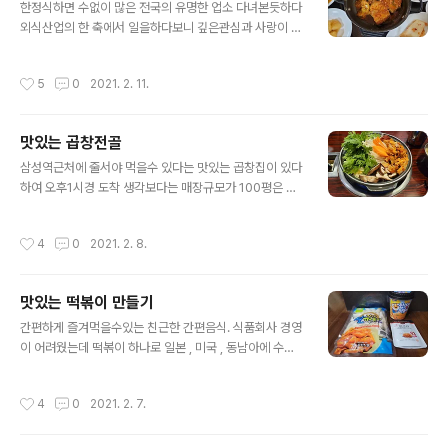
라호텔 중식당 팔선이 번뜩 떠오른다 . 짜장면 한그릇도 예
한정식하면 수없이 많은 전국의 유명한 업소 다녀본듯하다
술적으로 손님에게 내온다 그래서 나는 음식도 예술이라
외식산업의 한 축에서 일을하다보니 깊은관심과 사랑이 남
말한다 대치동 오발탄에서 우연히 점심을 하다 . 토마토샐
과 다를수밖에 없다 비트짱아찌가 맛있다는 뉴스를 들었으
러드와 상견례하다 긴대추 토마토 , 노란파브라카 , 블랙올
니 , 궁금하기도하고 바람따라 가본다 고기리 개울자락 따
작성시간
5
0
2021. 2. 11.
리브 ,생수에 바질 ,오레가노 ,식초..
라 올라가며 주변의 예뿐카페에 놀랐고 , 음식업의 발전에
놀라기도했다 40여년 국내와 해외 온갖유명한 곳을 가봐
도 이제는 우리가 선진국 대열에 올라온것같다 계곡을 따
맛있는 곱창전골
라 운전하면서 눈이 두리번 할수밖에 ~ 언제 이렇게 변했
글 내용
는지 ~~ 고객을 수용할수있는 넓은 주차공간 1000여평
삼성역근처에 줄서야 먹을수 있다는 맛있는 곱창집이 있다
산자락을 활용하여 가벼운 산책코스를 꾸민것을 보니 ~ 외
하여 오후1시경 도착 생각보다는 매장규모가 100평은 넘
식업 경영기획과 사업수완이 눈에 뛴다 별것아닌것 같으나
어 보였고 , 대기고객이 10여명 대기하고 있었다 점심에도
눈앞의 감나무는 내나이와 비슷한듯 ~~아름들이 고목의
줄서고 ~저녁에도 줄선다는 소리를 듣고 안가볼수 없었다
작성시간
4
0
2021. 2. 8.
감나무는 난생처음이다 분명한것은 오랜 역사와 준비한 ..
. 주변건물 배치로 보아 , 느낌은 A급 상권으로 보였다 . 좋
은 점포 위치다 . 매장에는 고객이 줄잡아 100여명은 되어
보였다 . 요즘같은 시기에 대단한 식당 대부분 주변직장인
맛있는 떡볶이 만들기
들이 해장국으로 맛있게 점심 ~~~~ 임대료가 비싼지역인
글 내용
지 가격은 약간 비싼듯한 느낌이다 한우부산물만 사용하는
간편하게 즐겨먹을수있는 친근한 간편음식. 식품회사 경영
해장국 , 내장탕 , 곰탕 , 곱창전골을 주메뉴로 심풀해 좋았
이 어려웠는데 떡볶이 하나로 일본 , 미국 , 동남아에 수출
다 짭조름한 소스에 , 절임고추다이스 , 고추기름를 혼합해
하는 효자음식이 됐다 . 쑈핑몰경영하는 사장이 국물떡볶
찍어먹는 맛있는 소스가 일품 식당규모가 100평이 넘어가
이 선물, 우연히 국물떡볶이를 만들어 보았다 . 어 ~ 이렇게
작성시간
4
0
2021. 2. 7.
면 기업형 외식업이라 할..
맛있는 국물떡볶이가 ~~~ 연구소직원들에게 국내유통되
는 모든 떡볶이를 수집하여 맛을 보았다 크림맛 , 매운맛 ,
여러상품들이 포장과 HMR 제품으로 판매되는 춘추전국