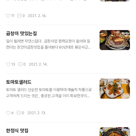
후 3번 깨끗이 세척해야 깨끗하다 끓는 물에 넣기전 매실
지않는 다고한다 . 이맛을 대대로 전할만한 집이 아닌가 바
액기스 한숟가락 (쭈꾸미 300G ) 버무려 5분정도 있음 비
로 찿고있는 백년가계이다 이름도 수더분한 박순례 손말이
작성시간
11
0
2021. 2. 16.
린내 제거되고 단맛이 밴다 쭈..
고기 한우에 깻잎 , 쪽파 ,미나리등을 넣고 손으로 말은 고
기구이 쌈이다 이와 비슷한것이 싱가폴의 랩엔롤 이라는거
대 외식업체도있다 욕심을 내지 않고 어머니는 원주에서
곱창이 맛있는집
아드님은 종로에서 영업을 하고있다 어디하나 흠잡을데 없
글 내용
는 가격 , 서비스 ,품질관리 , 신선도 처음부터 끝까지 흠잡
일이 될려면 자연스럽다 . 곱창사업 협력요청이 들어와 잘
을데 없다 한우말이 , 내장볶음 , 내장전골 , 후식으로 시래
한다는 장안의곱창맛집을 돌아본다 80년대초 봉은사근처
기 된장찌게가 전부이다 예전에 센다이 500년된 식당과
곰바위가 유명하였고 , 그이후 프랜차이즈 오발탄, 대한곱
비슷한 컨셉이다 친구말대로 온가족 모시고 왔는데 딸들이
창 ,개인점포로는 교대근처 거북곱창, 모란시장근처 삽다
작성시간
13
0
2021. 2. 14.
가끔 가자고 할만한 집이다 . 주차장이 없..
리곱창 , 예산의 삽다리곱창등이 있다 모두가 성공한 사례
이며 그이면에는 철저한 상인정신과 역사성을 가지고있다
무엇하나 소홀한것이 없기에 전통을 이어가며 고객으로 사
토마토샐러드
랑 받지 않을까 ! 점포별 지향하는 바는 다르나 곱창구이 ,
글 내용
곱창전골 , 곱창해장국을 지향한다 100년 가계 , 외국의 몇
토마토 샐러드 단순한 토마토를 이용하여 예술적 작품으로
백년된 점포를 가보면 메뉴가 심플하다는 공통점이있다 반
고객에게 드리는 것은 , 충성된 고객을 이미 확보한것이나
찬을 잘모면 성공한 이면에는 그주인의 땀과 열정 , 철학이
다름없다. 5명 식사비가 비싸지만 , 모든것이 상쇄된 기분
숨어있고 소스 , 샐러드 , 대파김치등 내공이 언제나 한결같
이다 방이동 랍스터전문점에서 나온 토마토 샐러드이다 토
작성시간
6
0
2021. 2. 13.
다는것이다 성공하면 물론 금전적 보상이..
마토품종은 몸매가 단단한 토태랑 , 8조각을 낸후 마늘, 양
파 밀링한후 설탕, 레몬을 믹서하여 달콤 새콤하게 만들어
푸른야채 , 새우를 삶아 토핑하였다 눈이 호강하면 머리는
한정식 맛집
이쁘고 맛있다고 기억한다 . 접시도 선택을 잘한것이다 신
글 내용