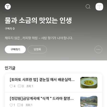
검색하기
티스토리
물과 소금의 맛있는 인생
구독자
0
채우지 않은 , 커피향 처럼 ~ 사람 향기가 나야 합니다.
구독하기
방명록
신고하기 레이어
열기
인기글
[토마토 샤프란 밥] 곁눈질 해서 배운실력으
로 토마토 샤프란밥 만들기
4
0
조회
1
[정강원]금당계곡에 "식객 " 드라마 촬영지
멋져요.
1
0
조회
1