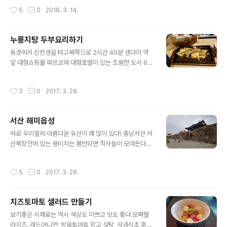
있읍니다 보는관점의 촛점이 소비자입장에서 보았읍니다
착헀다 젊은들이 가득하고 활기가 넘친다 전철에서는 조용
작성시간
5
0
2018. 3. 14.
이것이 잘되는 비결이군요
하고 일상에지친 모습이였는데 , 이곳은 활기차고 생동감
이 있다 소주를 옮겨담은 예뿐병 ~ 하두이쁘서 , 주인에게
선물로 달라는 간곡한 부탁..... 감사합니다 소주병을 도자
누룽지탕 두부요리하기
기로 만들어 * 대 장 * ~ 大將 음식이나 서비스는 볼것이
글 내용
없다 .. 넘치는 손님이 말해준다 자그마한 음식점이지만 화
동경에서 신칸센을 타고북쪽으로 2시간 40분 센다이 역
장실에서 마지막 점검을 해본다 서비스 업종은 화장을 보
앞 대형쇼핑몰 파르코와 대형호텔이 있는 조용한 도시 80
면 모든것을 알수있다 식사자리는 공적인 영역과 사적인
년대중반에 벤취마킹한 파르코 ..... 현 압구정동의 갤러리
영역이 혼재하는 공간이자 시간이다 인생의 중대사가 식탁
아 명품관으로 상호가 변경되였다 호텔에서 소개받은 젤
작성시간
3
0
2017. 3. 28.
위에서 이루어지는 경우가 많다 화장실은 최대한 깨..
잘하는 집이란다 오후 7시 ~ 손님이 꽉차있어 10여분 대
기 가지로 만든 피클이 꽤 인상적이고 , 맛도 훌륭하다 두부
를 이용한 요리가 인상깊어 자료를 만들어 본다 누룽지탕
서산 해미읍성
을 이용한 두부요리 재료준비 느타리버섯 , 대파 , 두부, 식
글 내용
용유, 누룽지탕소스 누룽지탕소스(델리후레쉬)에 약간의
바로 우리옆에 아름다운 유산이 꽤 많이 있다\ 충남서산 서
설탕 ( 꿀도 좋겠다 )을 넣은후 물을 1/3 추가로 넣어 달콤
산목장안에 있는 용비지는 봄만되면 칙사들이 모여든다올
하면서 짜지않은 누룽지탕 소스를 준비한다 펜에 기름을
봄에는 가물고 , 비가 적어 열흘정도 늦어 황량하다 개심사
두른후 두부는 굽고 , 벗섯은 살짝 볶아서 노릇한 색이 나오
에 둘러 봄나물쑥, 민들레 ,달래, 씀바귀,냉이,머위잎을 20,
작성시간
5
0
2017. 3. 28.
면 준비된 누룽지탕소스를 부어..
000원어치 사구나니한참은 입이 즐거울것 같다 용현자연
휴양림에서 쥬꾸미샤부로 호사하고해미읍내로 이동해 본
다 20여분지척거리에 휴양림 , 개심사 ,용비지 , 해미읍성
치즈토마토 샐러드 만들기
의외의 수확이다 우리조상님들의 삶의 현장에 오다 . 전번
글 내용
에 고창읍성과 비슷하다지방에서도 이토록 강화된 ~ 읍성
보기좋은 식재료는 역시 색상도 이쁘고 맛도 좋다 모짜렐
이 필요했을까 ! 성읍안에는 넓직하고 평온한 마을이 널부
라치즈. 레드어니언, 방울토마토,망고,설탕, 사과식초,후레