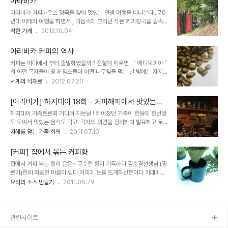
아라비카
미학... 압구정 볶는 커피,동덕여대앞 칸타타 정도이다 ....물론 더 많이
아라비카 커피하우스 왕국을 찿아 맛있는 인생 여행을 떠나본다 . 70
있겠지요 . 출근하면 .....아침에 직원들에게 핸드 드립으로 , 커피로 봉
년대 이태리 여행을 하면서 , 마음속에 그리던 작은 커피왕국을 숲속에
사하는 취미를 붙인 CEO ~ 나는 커피를 무척좋아하고 즐긴다 . 아침
만들다 ............... 이곳은 1979 년도에 땅을 매입하여 하나하나 돌을
착한 가게
2012.10.04
에 커피한잔을 마시지 않으면 , 일이 손에 잡히지 않는다 ... 허전해서
쌓다 . 1998 년도에 오픈한 집이다 .. 숲속길을 따라 커피 왕국으로
ㅎㅎㅎㅎ 살다 보면 재미로 한가지에 미처 보는 것 ..... 해..
들어가다 .. 경기도 광주시 중부면 건목리 49 번지 한분야에 눈을 떠 ,
아리비카 커피의 역사
커피라는 소재로 일구었으니 " 왕국 " 이라 본인이 말한 것이다 . 커피
커피는 어디에서 부터 출발하였을까 ? 전설에 따르면 . " 에디오피아 "
한잔을 마셔도 쉼 과 여유가 필요하다 . 봄부터 ~ 가을 단풍이 들 무렵
의 어떤 목자들이 양과 염소들이 어떤 나무잎을 먹는 날 밤에는 자지
이면 절정을 이룬다 . 인생은 생각하는 데로 만들면 작품이 되고 돈도
않고 깨어 있는 것을 알게 되었는데 , 그 목자들은 그 잎사귀들과 열매
세계의 식재료
2012.07.20
따른다 . 커피라는 소재를 아주 절묘하게 만든 착한가계이다 . 가격이
를 맛 보았고 결국 자극적인 한 음료수를 만들어 냈읍니다. 바로 커피
싸면 맛이 없겠지요 ... 작품값을 내고 마셔야 합니다 ..
입니다 . 현재 약 80개국에 있는 2,500만 개 이상의 가족 농장에서
[아라비카] 하지데이 18회 - 커피해피에서 맛있는인
는 대략 150 억 그루의 커피나무를 재배 하고 있읍니다 . 그들의 생산
생 가족회의
하지데이 가족토론회 기다려 지는날 ! 헤어졌던 가족이 한달에 한번정
품은 매일 소비되는 2억 5천만 잔의 커피를 만드느데 사용됨니다. 당
도 모여서 맛있는 음식도 먹고. 각자의 의견을 정리하여 발표하고 토론
신이 개인적으로 어떻게 생각하든지 간에 , 커피가 인기 있다는 것은
하는 날이다 오늘의 주제는 커피이고 ,막내 순서로 태훈이가 사회를 맡
지혜를 얻는 가족 회의
2011.07.10
부인할수 없는 사실입니다. 커피란 물처럼 그대로 쭈욱 한번에 마셔버
는다 커피해피 수제커피 만드는 과정 일단 맛있는 저녁 감골오리 에서
리는 음료수가 아니라고 애호가들은 말합니다. 즉 단순히 쭈욱 들이켜
부추,깻잎,뭔지 모르는 하얀소스에 쌈사서 맛있게 아니 ! 가맹점이 41
는 음식이 아니라 " ..
[커피] 집에서 볶는 커피향
점포나 된답니다 돈 많이 벌어 겠는데요 광주 오포위치 . 전화 031
집에서 커피 볶는 향이 은은~ 구수한 향이 가득하다 김순경선생님 (평
717 0052 이집의 특색은 더덕무침 , 하야소스가 일품입니다 비오는
론가)한테 죄송한 마음이 있다 커피에 눈을 뜨게하신분이다 카페베네
날 한잔해야죠,오랜만에 만난 식구끼리 부인님은 전혀 술을 안하므로
본점 창업매장,동덕여대앞 칸타타,나무사이로,남산산성의 아라비카
요리와 소스 만들기
2011.05.29
사이다.수훈이는 엊저녁밤새 술 /사이다 막내 태훈이와 저만 쇠주한병
청담동의 커피미학 한국의 커피선두주자들 미래를 알게하여 주신분이
둘이서 홀짝 ~ ^^ 손 들이 고상하네 (젊어서 고생 해보는 것 ~ 괜찬 ),
다 이로인해 커피를 볶아보구,해외시장도 돌아본 시절이 있었다 인사
남한산성 아라비카..
를 제되로못한것 사과드림니다 집에서 수제커피 내리기 커피(coffee
)라는 말의 뿌리는 에디오피아 카파 ( caffa )라는 말에서 유래한다.
관련사이트
카파란 "힘 "을 뜻하는 아랍어로 한지방의 이름이며,유럽으로 건너가