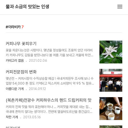
물과 소금의 맛있는 인생
아라비카
7
커피나무 꽃피우기
꽃을 피운다는것은 사랑이다. 몇년을 정성들여도 조용히 있던 아라비
카 커피나무도 감동을 받았나보다 봄 여름 가을 보내고 겨울에 하얀님
이 오신것은 미안한 생각이 들었나 보다 여름엔 5일, 봄엔6일 ,가을에
카테고리 없음
2021.02.06
7일 , 겨울에 10일 마다 물주고 , 3개월에 한번씩 영양제 ~ 3년에 분
갈이 해주니 , 고맙다는 인사를 한다 아침에는 우리애기들 잘잤지요 ,
커피전문점의 변화
퇴근하고는 별일 없지 인사를 한다 아라비카 커피나무도 살이있는 고
몇년전 ~ 커피시장이 수직상승할 예감 ! 국내커피원두 조사해 보니 수
귀한 생명이다 하햔 천사님이 베란다 햇빛을 보고 인사를 한다 , 감사
입량 54,000 톤 정도 기억되고 믹스커피 소비량이 약 95 % 점유율
합니다 ~ 주인님 양재동 농수산물 꽃시장에서 3년간 꽃이 없어 , 유기
을 보였다 . 미국의 커피소비량과는 완전 반대로. 원두 수출국에 가보
아름다운 가게
2014.09.12
비료 가을부터 매월1회 보약을 정성껃 물에 회석해주니 감사의 인사를
니 ~ 원두가격은 싼데 ~ 대기업들이 시장을 편하게 요리하고 있었다 .
받으니 기뿐마음이다 식품회사 CEO로 삶의터전에서 일하듯 , 나무에
커피빈, 테라로사, 아라비카,나무사이로등 개인들이 재미를 보며 카페
게도 순수한 정성으로 사랑을 ..
(북촌카페)전광수 커피하우스의 핸드 드립커피의 맛
베네가 탄생하기 바로직전이고 파리크라상에서 파스쿠찌를 준비할 때
커피의 진짜 맛을 뭐라 표현해야 하나 ... 커피맛을 제대로 내는 집.. ,
이다 몇년만에 시장의 판도가 완전히 바뀌었다 ... 지방의 커피전문점
국내에 흔하지 않다는 생각이다 . 전번에 엘살바도르산을 중간급으로
에서도 빙수,아이스크림을 팔기도 하고 ~ 커피원드를 볶고 ~ 피자를
볶은 커피향이 기억 나서 다시 한번 찾아간다 . 잘 볶은 커피의 향은 배
착한 가게
2013.05.16
구워서 팔기도 한다 . 종로 5가 구청뒷편에는 500m 안에 10개의 브
에서 한시간 가량 올라온다 내가 좋아하는 곳은 남한산성의 아라비카 ,
랜드가 경합을 버리고 있다 차별화가 분명하다 , 저가형이 있는가 하면
세종문화 회관 뒷편의 나무사이로 , 삼청동의 커피 빈, 청담동의 커피
냉동스무디를 파는 가계고 있..