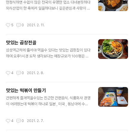
라호텔 중식당 팔선이 번뜩 떠오른다 . 짜장면 한그릇도 예
한정식하면 수없이 많은 전국의 유명한 업소 다녀본듯하다
술적으로 손님에게 내온다 그래서 나는 음식도 예술이라
외식산업의 한 축에서 일을하다보니 깊은관심과 사랑이 남
말한다 대치동 오발탄에서 우연히 점심을 하다 . 토마토샐
과 다를수밖에 없다 비트짱아찌가 맛있다는 뉴스를 들었으
러드와 상견례하다 긴대추 토마토 , 노란파브라카 , 블랙올
니 , 궁금하기도하고 바람따라 가본다 고기리 개울자락 따
작성시간
5
0
2021. 2. 11.
리브 ,생수에 바질 ,오레가노 ,식초..
라 올라가며 주변의 예뿐카페에 놀랐고 , 음식업의 발전에
놀라기도했다 40여년 국내와 해외 온갖유명한 곳을 가봐
도 이제는 우리가 선진국 대열에 올라온것같다 계곡을 따
맛있는 곱창전골
라 운전하면서 눈이 두리번 할수밖에 ~ 언제 이렇게 변했
글 내용
는지 ~~ 고객을 수용할수있는 넓은 주차공간 1000여평
삼성역근처에 줄서야 먹을수 있다는 맛있는 곱창집이 있다
산자락을 활용하여 가벼운 산책코스를 꾸민것을 보니 ~ 외
하여 오후1시경 도착 생각보다는 매장규모가 100평은 넘
식업 경영기획과 사업수완이 눈에 뛴다 별것아닌것 같으나
어 보였고 , 대기고객이 10여명 대기하고 있었다 점심에도
눈앞의 감나무는 내나이와 비슷한듯 ~~아름들이 고목의
줄서고 ~저녁에도 줄선다는 소리를 듣고 안가볼수 없었다
작성시간
4
0
2021. 2. 8.
감나무는 난생처음이다 분명한것은 오랜 역사와 준비한 ..
. 주변건물 배치로 보아 , 느낌은 A급 상권으로 보였다 . 좋
은 점포 위치다 . 매장에는 고객이 줄잡아 100여명은 되어
보였다 . 요즘같은 시기에 대단한 식당 대부분 주변직장인
맛있는 떡볶이 만들기
들이 해장국으로 맛있게 점심 ~~~~ 임대료가 비싼지역인
글 내용
지 가격은 약간 비싼듯한 느낌이다 한우부산물만 사용하는
간편하게 즐겨먹을수있는 친근한 간편음식. 식품회사 경영
해장국 , 내장탕 , 곰탕 , 곱창전골을 주메뉴로 심풀해 좋았
이 어려웠는데 떡볶이 하나로 일본 , 미국 , 동남아에 수출
다 짭조름한 소스에 , 절임고추다이스 , 고추기름를 혼합해
하는 효자음식이 됐다 . 쑈핑몰경영하는 사장이 국물떡볶
찍어먹는 맛있는 소스가 일품 식당규모가 100평이 넘어가
이 선물, 우연히 국물떡볶이를 만들어 보았다 . 어 ~ 이렇게
작성시간
4
0
2021. 2. 7.
면 기업형 외식업이라 할..
맛있는 국물떡볶이가 ~~~ 연구소직원들에게 국내유통되
는 모든 떡볶이를 수집하여 맛을 보았다 크림맛 , 매운맛 ,
여러상품들이 포장과 HMR 제품으로 판매되는 춘추전국