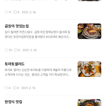
후 3번 깨끗이 세척해야 깨끗하다 끓는 물에 넣기전 매실
지않는 다고한다 . 이맛을 대대로 전할만한 집이 아닌가 바
액기스 한숟가락 (쭈꾸미 300G ) 버무려 5분정도 있음 비
로 찿고있는 백년가계이다 이름도 수더분한 박순례 손말이
작성시간
11
0
2021. 2. 16.
린내 제거되고 단맛이 밴다 쭈..
고기 한우에 깻잎 , 쪽파 ,미나리등을 넣고 손으로 말은 고
기구이 쌈이다 이와 비슷한것이 싱가폴의 랩엔롤 이라는거
대 외식업체도있다 욕심을 내지 않고 어머니는 원주에서
곱창이 맛있는집
아드님은 종로에서 영업을 하고있다 어디하나 흠잡을데 없
글 내용
는 가격 , 서비스 ,품질관리 , 신선도 처음부터 끝까지 흠잡
일이 될려면 자연스럽다 . 곱창사업 협력요청이 들어와 잘
을데 없다 한우말이 , 내장볶음 , 내장전골 , 후식으로 시래
한다는 장안의곱창맛집을 돌아본다 80년대초 봉은사근처
기 된장찌게가 전부이다 예전에 센다이 500년된 식당과
곰바위가 유명하였고 , 그이후 프랜차이즈 오발탄, 대한곱
비슷한 컨셉이다 친구말대로 온가족 모시고 왔는데 딸들이
창 ,개인점포로는 교대근처 거북곱창, 모란시장근처 삽다
작성시간
13
0
2021. 2. 14.
가끔 가자고 할만한 집이다 . 주차장이 없..
리곱창 , 예산의 삽다리곱창등이 있다 모두가 성공한 사례
이며 그이면에는 철저한 상인정신과 역사성을 가지고있다
무엇하나 소홀한것이 없기에 전통을 이어가며 고객으로 사
토마토샐러드
랑 받지 않을까 ! 점포별 지향하는 바는 다르나 곱창구이 ,
글 내용
곱창전골 , 곱창해장국을 지향한다 100년 가계 , 외국의 몇
토마토 샐러드 단순한 토마토를 이용하여 예술적 작품으로
백년된 점포를 가보면 메뉴가 심플하다는 공통점이있다 반
고객에게 드리는 것은 , 충성된 고객을 이미 확보한것이나
찬을 잘모면 성공한 이면에는 그주인의 땀과 열정 , 철학이
다름없다. 5명 식사비가 비싸지만 , 모든것이 상쇄된 기분
숨어있고 소스 , 샐러드 , 대파김치등 내공이 언제나 한결같
이다 방이동 랍스터전문점에서 나온 토마토 샐러드이다 토
작성시간
6
0
2021. 2. 13.
다는것이다 성공하면 물론 금전적 보상이..
마토품종은 몸매가 단단한 토태랑 , 8조각을 낸후 마늘, 양
파 밀링한후 설탕, 레몬을 믹서하여 달콤 새콤하게 만들어
푸른야채 , 새우를 삶아 토핑하였다 눈이 호강하면 머리는
한정식 맛집
이쁘고 맛있다고 기억한다 . 접시도 선택을 잘한것이다 신
글 내용