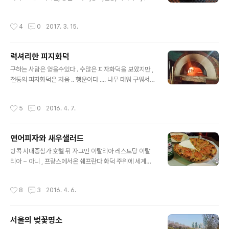
러져있다 태안반도 , 서산 , 홍성지역을 여행한다면 둘러볼
쉬레몬,발사믹식초 신선한 과일은 효소가 많아 건강에 최
만한 유산을 무료로 볼수있다 가끔은 젊은가족들이 마차를
고 여름에는 수박을 사용해도좋다 소스는 새콤달콤하고 감
작성시간
4
0
2017. 3. 15.
타고 한바퀴도는 재미도 느끼고있다 서해의 ..
칠맛은 발사믹소를 살짝뿌려주면 더욱좋다 카페마마스 리
코타치즈 샐러드를 연상하며 샐러드작품을 만들어보았다
ㅎㅎ 음식도 예술입니다 맛있는 인생 ~~
럭셔리한 피지화덕
글 내용
구하는 사람은 얻을수있다 . 수많은 피자화덕을 보았지만 ,
전통의 피자화덕은 처음 .. 행운이다 .... 나무 태워 구워서
그런지 , 생각 보다 럭셔리하다 이런 화덕하나 있음 , 나도
쉐프하겠는데 ~ ^ ^ 화력이 엄청센듯 하다 이화덕이 이탈
작성시간
5
0
2016. 4. 7.
리아 전통의 수제화덕이란다 난도 바싹한고 ~ 부드러운 촉
감이 고급스럽다 이정도면 프로쉐프인정~ ^ ^ 한국에서 접
하지 못한 화덕과 럭셔리피자 한가지라도 잘하면 이것이
연어피자와 새우샐러드
명품이다 점포주인은 프랑스인이고 이탈리아가서 공부한 ,
글 내용
요리 철학자수준이다 어찌나 잘 생겼는지 ~ 여자손님들이
방콕 시내중심가 호텔 뒤 자그만 이탈리아 레스토탕 이탈
자꾸처다 본다 . 잘생긴것도 ~ 죄 ~ ^ ^ 물과소금의 맛있는
리아 ~ 아니 , 프랑스에서온 쉐프란다 화덕 주위에 세계여
인생
러나라 사람들이 않아있다 소박하고 세련된 인테리어가 반
짝인다. 레스토랑 베스트 인기메뉴 2가지 주세요 연어피자
작성시간
8
3
2016. 4. 6.
와 새우샐러드를 받아보구 ~ 깜짝 ! 예술같은 피자와 ~ 살
아있는 듯한 새우 ~^ ^ 직접만든 도우는 바싹하고 ~ 부드
러우며 짭조름한 연어피자 , 시원한맥주에 세상부러울것이
서울의 벚꽃명소
없다 쉐프라기보다는 ~ 예술가라는 말이 맞다 . 음식도 예
글 내용