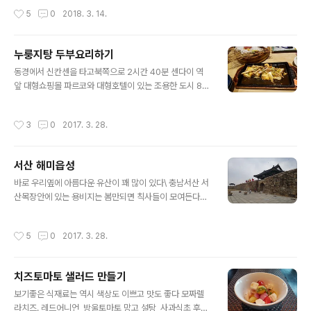
있읍니다 보는관점의 촛점이 소비자입장에서 보았읍니다
착헀다 젊은들이 가득하고 활기가 넘친다 전철에서는 조용
작성시간
5
0
2018. 3. 14.
이것이 잘되는 비결이군요
하고 일상에지친 모습이였는데 , 이곳은 활기차고 생동감
이 있다 소주를 옮겨담은 예뿐병 ~ 하두이쁘서 , 주인에게
선물로 달라는 간곡한 부탁..... 감사합니다 소주병을 도자
누룽지탕 두부요리하기
기로 만들어 * 대 장 * ~ 大將 음식이나 서비스는 볼것이
글 내용
없다 .. 넘치는 손님이 말해준다 자그마한 음식점이지만 화
동경에서 신칸센을 타고북쪽으로 2시간 40분 센다이 역
장실에서 마지막 점검을 해본다 서비스 업종은 화장을 보
앞 대형쇼핑몰 파르코와 대형호텔이 있는 조용한 도시 80
면 모든것을 알수있다 식사자리는 공적인 영역과 사적인
년대중반에 벤취마킹한 파르코 ..... 현 압구정동의 갤러리
영역이 혼재하는 공간이자 시간이다 인생의 중대사가 식탁
아 명품관으로 상호가 변경되였다 호텔에서 소개받은 젤
작성시간
3
0
2017. 3. 28.
위에서 이루어지는 경우가 많다 화장실은 최대한 깨..
잘하는 집이란다 오후 7시 ~ 손님이 꽉차있어 10여분 대
기 가지로 만든 피클이 꽤 인상적이고 , 맛도 훌륭하다 두부
를 이용한 요리가 인상깊어 자료를 만들어 본다 누룽지탕
서산 해미읍성
을 이용한 두부요리 재료준비 느타리버섯 , 대파 , 두부, 식
글 내용
용유, 누룽지탕소스 누룽지탕소스(델리후레쉬)에 약간의
바로 우리옆에 아름다운 유산이 꽤 많이 있다\ 충남서산 서
설탕 ( 꿀도 좋겠다 )을 넣은후 물을 1/3 추가로 넣어 달콤
산목장안에 있는 용비지는 봄만되면 칙사들이 모여든다올
하면서 짜지않은 누룽지탕 소스를 준비한다 펜에 기름을
봄에는 가물고 , 비가 적어 열흘정도 늦어 황량하다 개심사
두른후 두부는 굽고 , 벗섯은 살짝 볶아서 노릇한 색이 나오
에 둘러 봄나물쑥, 민들레 ,달래, 씀바귀,냉이,머위잎을 20,
작성시간
5
0
2017. 3. 28.
면 준비된 누룽지탕소스를 부어..
000원어치 사구나니한참은 입이 즐거울것 같다 용현자연
휴양림에서 쥬꾸미샤부로 호사하고해미읍내로 이동해 본
다 20여분지척거리에 휴양림 , 개심사 ,용비지 , 해미읍성
치즈토마토 샐러드 만들기
의외의 수확이다 우리조상님들의 삶의 현장에 오다 . 전번
글 내용
에 고창읍성과 비슷하다지방에서도 이토록 강화된 ~ 읍성
보기좋은 식재료는 역시 색상도 이쁘고 맛도 좋다 모짜렐
이 필요했을까 ! 성읍안에는 넓직하고 평온한 마을이 널부
라치즈. 레드어니언, 방울토마토,망고,설탕, 사과식초,후레