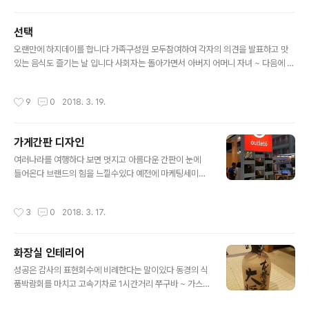
안됨니다 토의한 내용을 결론을 내리지 않아요 자기 생각
이나 의견을 자유롭게 토의하는 것입니다 60여년 살면서
선택
가장 잘한것은 하지데이를 한것이라 말할수 있읍니다 서로
글 내용
이해한다는 것은 서로간의 관계뿐 아니라 우리의 삶에서
오랜만에 하지데이를 합니다 가족구성원 모두참여하여 각자의 의견을 발표하고 맛
매우 중요하다는 사실입니다 사랑해도 하나되기 어렵지만
있는 음식도 즐기는 날 입니다 사회자는 돌아가면서 아버지 어머니 자녀 ~ 다음에 올
이해하면 쉽게 하나가 될수 있다고 생각합니다 우리는 이
식구 사회자가 하지데이 하기전 주제를 설정하면 각자 준비하였다가 개인의 의견을
해되지 않는 사람 때문에 너무나 많은 에너지를 소모하고
발표합니다 부모와 자녀간에도 반말을 하면 안됨니다 토의한 내용을 결론을 내리지
작성시간
9
0
2018. 3. 19.
있읍니다 첫번째 ~ 막내아드님 의견입니다 발표는 5분을
않아요 각자의 생각이나 의견을 자유롭게 토의하는 것입니다 지금까지 60여년 살면
넘..
서 가장 잘한것은 하지데이를 한것이라 말할수 있읍니다 서로 이해한다는 것은 서로
간의 관계뿐 아니라 우리의 삶에서 매우 중요하다는 사실입니다 사랑해도 하나되기
가게간판 디자인
어렵지만 이해하면 쉽게 하나가 될수 있다고 생각합니다 우리는 이해되지 않는 사람
글 내용
때문에 너무나 많은 에너지를 소모하고 있읍니다 첫번째는 막내아드님 의견입니다
여러나라를 여행하다 보면 멋지고 아름다운 간판이 눈에
발..
들어온다 브랜드의 힘을 느낄수있다 예전에 마케팅세미나
에서 미래의 시장은 브랜드가치 창출과 디자인 이다 브랜
드의 역사가 보인다 밤에 보아도 또렸하고 힘이보인다 지
작성시간
3
0
2018. 3. 17.
나다 사람들이 많아서 멈추고 한컷 ~ 인천공항 식당가에서
* 재미있는 컨셉 * 이다 역사는 하루아침에 이루어지지 않
는다 상표와 디자인이 말을한다 신선식품으로 성공한 브랜
화장실 인테리어
드 CVS 한때 30년 앞섰다는 유통업 ~ 현장을 보니 우리
글 내용
더배워야겠네요 단일품목인데 저녁 대기30분 ~ 결국 먹지
성공은 감사의 표현회수에 비례한다는 말이있다 동경의 식
는 못하구 , 손님 많네요 간판글씨 힘이 넘침니다 보이는 대
품박람회를 마치고 고속기차로 1시간거리 쭈구바 ~ 가스
로 점포의 간판이나 디자인이 멋진회사는 사업을 잘하고
미스토아뒷편에 자리잡은 자그마한 이지까야 요리집에 도