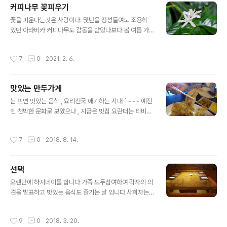
커피나무 꽃피우기
시대 딱 ~~ 한제품이 뛰어난 색감 , 맛 , 매콤한 제품이 눈
글 내용
에 들어왔으나 얘기하기는 곤란하네요 휴일날 봉사하는 마
꽃을 피운다는것은 사랑이다. 몇년을 정성들여도 조용히
음으로 눈에 보이는 재료로 가족들에게 봉사 ~~ 재료가 발
있던 아라비카 커피나무도 감동을 받았나보다 봄 여름 가
전하여 엄청편해졌다. 유럽박람회에 가고싶은 충동이 샘솓
을 보내고 겨울에 하얀님이 오신것은 미안한 생각이 들었
았다 매년 마드리드 치브스에 참여하는데 ~~ 코로나 땜시
나 보다 여름엔 5일, 봄엔6일 ,가을에 7일 , 겨울에 10일
작성시간
7
0
2021. 2. 6.
조용히 ~~ 음식은 예술이라 자주..
마다 물주고 , 3개월에 한번씩 영양제 ~ 3년에 분갈이 해
주니 , 고맙다는 인사를 한다 아침에는 우리애기들 잘잤지
요 , 퇴근하고는 별일 없지 인사를 한다 아라비카 커피나무
맛있는 만두가계
도 살이있는 고귀한 생명이다 하햔 천사님이 베란다 햇빛
글 내용
을 보고 인사를 한다 , 감사합니다 ~ 주인님 양재동 농수산
눈 뜨면 맛있는 음식 , 요리천국 애기하는 시대 `~~~ 예전
물 꽃시장에서 3년간 꽃이 없어 , 유기비료 가을부터 매월1
엔 천박한 문화로 보았으나 , 지금은 맛집 요란떠는 티비세
회 보약을 정성껃 물에 회석해주니 감사의 인사를 받으니
상이지요 헌데 눈에 들어오는 것이 있읍니다 북촌 손만두 ,
기뿐마음이다 식품회사 CEO로 삶의터전에서 일하듯 , 나
전주한옥마을 만두 , 이태원의 쟈니덤블링 ~ ~ 힘들어도
작성시간
7
0
2018. 8. 14.
무에게도 순수한 정성으로 사랑을 ..
돈은 벌겠읍니다 음식도 예술입니다 물과 소금의 맛있는
인생
선택
글 내용
오랜만에 하지데이를 합니다 가족 모두참여하여 각자의 의
견을 발표하고 맛있는 음식도 즐기는 날 입니다 사회자는
돌아가면서 아버지 어머니 자녀 ~ 다음에 올 식구 사회자
가 하지데이 하기전 주제를 설정하면 각자 준비하였다가
작성시간
9
0
2018. 3. 20.
개인의 의견을 발표합니다 부모와 자녀간에도 반말을 하면