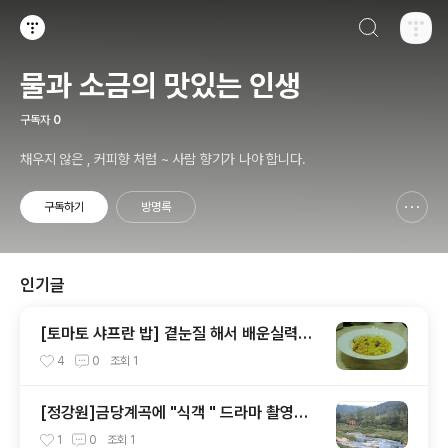
검색하기
티스토리
물과 소금의 맛있는 인생
구독자
0
채우지 않은 , 커피향 처럼 ~ 사람 향기가 나야 합니다.
구독하기
방명록
신고하기 레이어
열기
인기글
[토마토 샤프란 밥] 곁눈질 해서 배운실력으
로 토마토 샤프란밥 만들기
4
0
조회
1
[정강원]금당계곡에 "식객 " 드라마 촬영지
멋져요.
1
0
조회
1