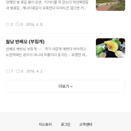
술이다 자기인생을 사랑하는 사람은, 우연히 나에게로 찿
양재천 벚 꽃길 봄이 오면 , 이거리를 꼭 걷는다 하얀목련길
아온다 . 행운과 행복이 별것인가 !!!!!!! 행복한 성공을 이룬
과 벚꽃길 , 개나리꽃길이 유혹한다 두어시간 걸으면 커피
사람들은 사람의 마음을 훔치는 특별한 DNA 가 있다 물과
가 생각난다 손잡는 연인들 , 한가하게 ~ 식구끼리 나온 사
소금의 맛있는인생
람 사람이 많지 않아서 좋다 .. 이런 꽃길엔 사람이 모이기
작성시간
2
0
2016. 4. 5.
마련이지요 오월엔 커다란 잉어가 ~ 떼지어 올라 오고 예
전엔 허허벌판 ~ 비싼아파트로 가득차고 , 옛친구 떠나고
없네요 양재시민의 숲에서 부터 시작된 봄의 향연에 ~ ~
월남 반쎄오 (부침개)
기다리는 사람없어도 거닐다 보면 , 옛 추억이 나겠지요 물
글 내용
과소금의 맛있는인생
반쎄오 베트남 부침개 ~~` 먹기 아깝게 예쁘다 바삭하고
노란자태는 음식이 아니라 작품이다 호치민 ~ 유명한 레스
토랑에서 만났다 한여름밤의 꿈 ^ ^ 시원한 맥주와 함께 먹
어본다 쌀가루 , 녹두 ,달걀 ,식용유 , ~ 후추 , 잔파 ,숙주 ,
작성시간
7
0
2016. 4. 2.
새우 ,설탕 , 소금 간하고 아시안피자같은 반쎄오 ~ 바싹 바
싹 새콤달콤한 소스와 함께 곁들여 뜨겁게 먹는다 췩 ~ 오
~ ^ ^ ** 물과 소금의 맛있는인생
더보기
의안내
티스토리
로그인
고객센터