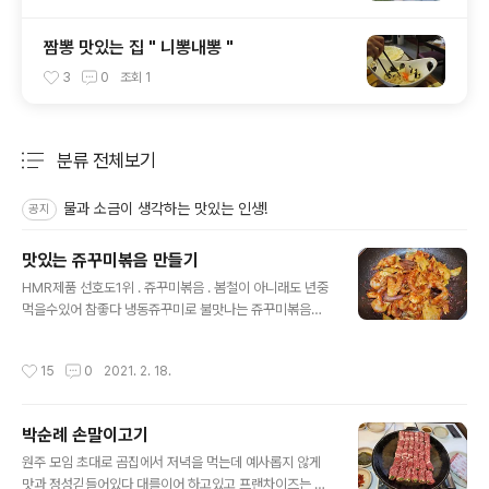
짬뽕 맛있는 집 " 니뽕내뽕 "
3
0
조회
1
분류 전체보기
주요 글 목록
물과 소금이 생각하는 맛있는 인생!
공지
맛있는 쥬꾸미볶음 만들기
글 내용
HMR제품 선호도1위 . 쥬꾸미볶음 . 봄철이 아니래도 년중
먹을수있어 참좋다 냉동쥬꾸미로 불맛나는 쥬꾸미볶음을
하고자한다 . 그래도 최고는 봄철의 생쮸꾸미 샤브샤브를
이길수는 없다 냉동쥬꾸미는 찬물에 40~50분 정도 담궈
작성시간
15
0
2021. 2. 18.
야 바다의 비릿한 냄새와 염이 탈수된다 소스공장경영 30
여년 쉽지않은 세월, 한번 하면 제대로 깊이하는 AB형 스
타일 , 원당 솔향기 , 양평 돗가비 불쭈꾸미 쇼핑몰 하남쮸
박순례 손말이고기
꾸미등 소문나고 돈버는 점포 돌아보고 , 유튜브 10편 관찰
글 내용
하며 공부도 하였다 국내산은 겨울철에는 없다고 보는것이
원주 모임 초대로 곰집에서 저녁을 먹는데 예사롭지 않게
좋으며 , 시중에는 베트남산이 주력이다 50분 찬물에 탈염
맛과 정성긷들어있다 대를이어 하고있고 프랜차이즈는 하